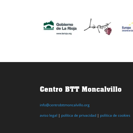
Centro BTT Moncalvillo
info@centrobttmoncalvillo.org
aviso legal
|
política de privacidad
|
política de cookies