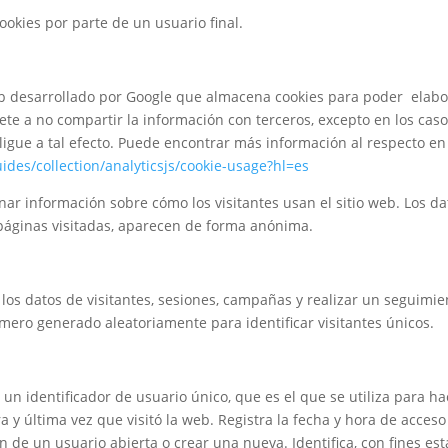
ookies por parte de un usuario final.
eb desarrollado por Google que almacena cookies para poder elabor
te a no compartir la información con terceros, excepto en los caso
ligue a tal efecto. Puede encontrar más información al respecto e
ides/collection/analyticsjs/cookie-usage?hl=es
enar información sobre cómo los visitantes usan el sitio web. Los d
 páginas visitadas, aparecen de forma anónima.
ar los datos de visitantes, sesiones, campañas y realizar un seguimi
ero generado aleatoriamente para identificar visitantes únicos.
r un identificador de usuario único, que es el que se utiliza para ha
 y última vez que visitó la web. Registra la fecha y hora de acceso
e un usuario abierta o crear una nueva. Identifica, con fines estad